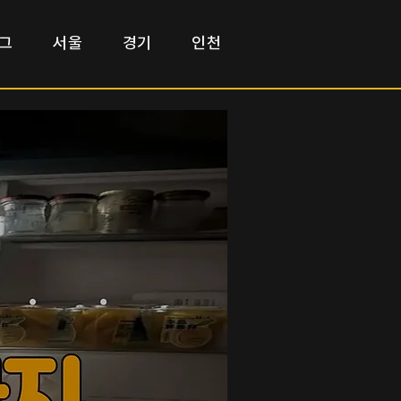
그
서울
경기
인천